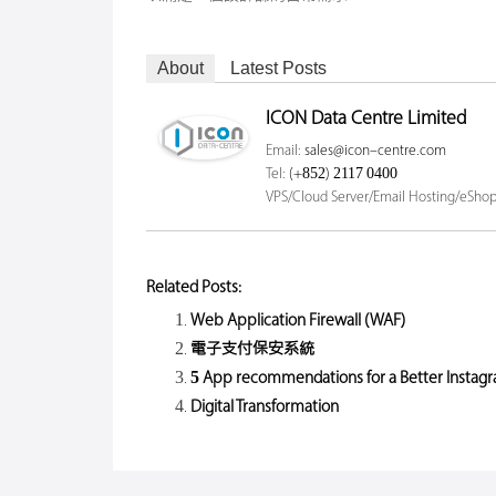
About
Latest Posts
ICON Data Centre Limited
Email:
sales@icon-centre.com
Tel:
(+852) 2117 0400
VPS/Cloud Server/Email Hosting/eSh
Related Posts:
Web Application Firewall (WAF)
電子支付保安系統
5 App recommendations for a Better Instagr
Digital Transformation