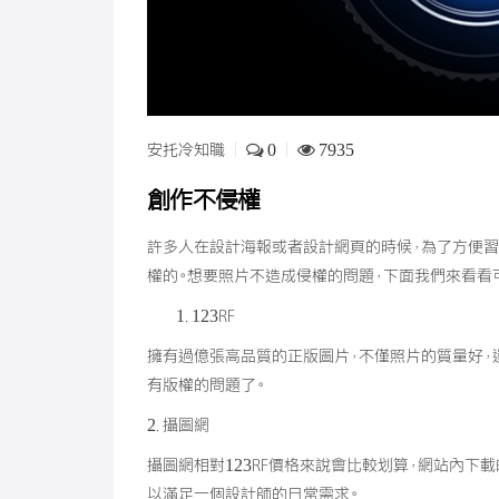
安托冷知職
0
7935
創作不侵權
許多人在設計海報或者設計網頁的時候，為了方便習
權的。想要照片不造成侵權的問題，下面我們來看看
123RF
擁有過億張高品質的正版圖片，不僅照片的質量好，
有版權的問題了。
2. 攝圖網
攝圖網相對123RF價格來說會比較划算，網站內下
以滿足一個設計師的日常需求。