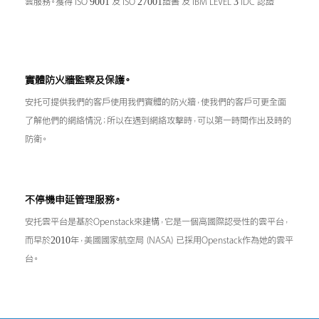
雲服務。獲得 ISO 9001 及 ISO 27001證書 及 IBM LEVEL 3 IDC 認證
實體防火牆監察及保護。
安托可提供我們的客戶使用我們實體的防火牆，使我們的客戶可更全面
了解他們的網絡情況；所以在遇到網絡攻擊時，可以第一時間作出及時的
防衛。
不停機申延管理服務。
安托雲平台是基於Openstack來建構，它是一個高國際認受性的雲平台，
而早於2010年，美國國家航空局（NASA）已採用Openstack作為她的雲平
台。