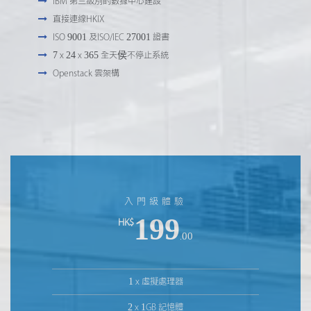
IBM 第三級別的數據中心建設
直接連線HKIX
ISO 9001 及ISO/IEC 27001 證書
7 x 24 x 365 全天侯不停止系統
Openstack 雲架構
入門級體驗
199
HK$
.00
1 x 虛擬處理器
2 x 1GB 記憶體