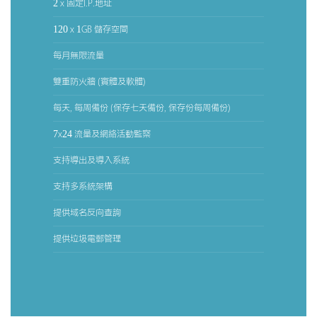
2 x 固定I.P.地址
120 x 1GB 儲存空間
每月無限流量
雙重防火牆 (實體及軟體)
每天, 每周備份 (保存七天備份, 保存份每周備份)
7x24 流量及網絡活動監察
支持導出及導入系統
支持多系統架構
提供域名反向查詢
提供垃圾電郵管理