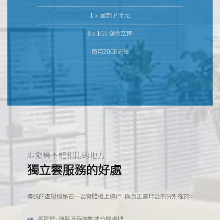
1 x 固定I.P.地址
8 x 1GB 儲存空間
每月20GB流量
虛擬機不能相比的地方
獨立雲服務的好處
傳統的
虛擬機是在一台實體機上運行，與真正雲坪台的分別在於：
將管理，運算及存儲數據分開處理