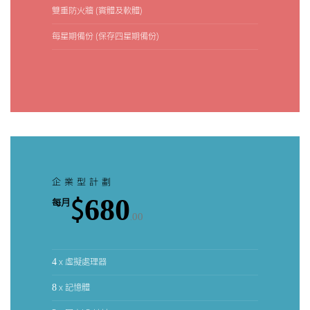
雙重防火牆 (實體及軟體)
每星期備份 (保存四星期備份)
企業型計劃
$680
每月
.00
4 x 虛擬處理器
8 x 記憶體