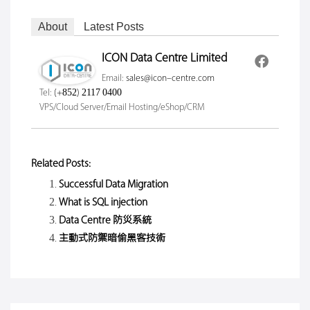
About
Latest Posts
ICON Data Centre Limited
Email:
sales@icon-centre.com
Tel:
(+852) 2117 0400
VPS/Cloud Server/Email Hosting/eShop/CRM
Related Posts:
Successful Data Migration
What is SQL injection
Data Centre 防災系統
主動式防禦暗偷黑客技術