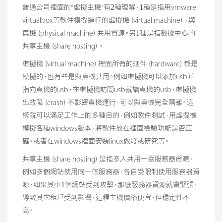
普通公司裡面的“虛擬主機”有2種理解，1種是指用vmware,
virtualbox等軟件模擬運行的虛擬機（virtual machine），與
真機（physical machine）共用資源。另1種是指數據中心的
共享主機（share hosting）。
虛擬機（virtual machine）裡面所有的硬件（hardware）都是
模擬的，也有些是與真機共用。例如虛擬機可以添加usb并
指向真機的usb，在虛擬機訪問usb就讀真機的usb，虛擬機
出故障（crash）不影響真機運行，可以與真機完全隔離。這
樣就可以滿足工作上的多種目的，例如軟件測試，用虛擬機
模擬各種windows版本，將軟件放在裡面檢驗功能是否正
確。或者在windows裡面安裝linux做發或研究等。
共享主機（share hosting）是指多人共用一臺服務器資源，
例如多個網站使用同一個服務器，各自受限制使用服務器資
源，如果其中1個網站受到攻擊，那麼服務器資源就會緊張，
導致其它租戶受到影響，這種主機價格便宜，但穩定性不
高。