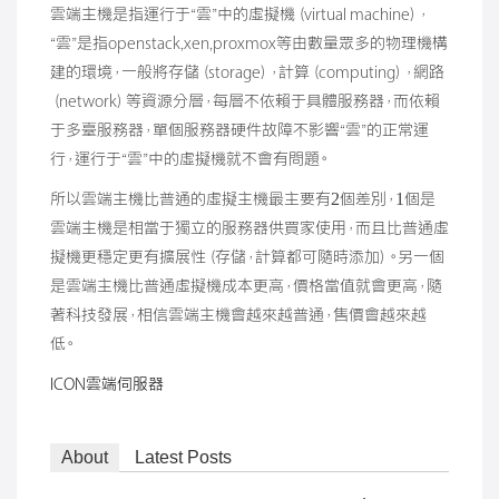
雲端主機是指運行于“雲”中的虛擬機（virtual machine），
“雲”是指openstack,xen,proxmox等由數量眾多的物理機構
建的環境，一般將存儲（storage），計算（computing），網路
（network）等資源分層，每層不依賴于具體服務器，而依賴
于多臺服務器，單個服務器硬件故障不影響“雲”的正常運
行，運行于“雲”中的虛擬機就不會有問題。
所以雲端主機比普通的虛擬主機最主要有2個差別，1個是
雲端主機是相當于獨立的服務器供買家使用，而且比普通虛
擬機更穩定更有擴展性（存儲，計算都可隨時添加）。另一個
是雲端主機比普通虛擬機成本更高，價格當值就會更高，隨
著科技發展，相信雲端主機會越來越普通，售價會越來越
低。
ICON雲端伺服器
About
Latest Posts