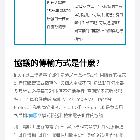
坦福大學在
是143。它與POP3協議的主要
1986年開發的
區別是用戶可以不用把所有的
研發的一種郵
郵件全部下載，可以通過客戶
件獲取協議。
端直接對伺服器上的郵件進行
操作。
協議的傳輸方式是什麼？
Internet上傳送電子郵件是通過一套稱為郵件伺服器的程式
進行硬體管理並儲存的。與個人電腦不同，這些郵件伺服器
及其程式必須每天24小時不停地運行，否則就不能收發郵
件了，簡單郵件傳輸協議SMTP（Simple Mail Transfer
Protocol）和郵局協議POP（Post Office Protocol）是負責用
客戶機/
伺服器
模式發送和檢索電子郵件的協議。
用戶電腦上運行的電子郵件客戶機程式請求郵件伺服器進
行郵件傳輸，郵件伺服器採用簡單郵件傳輸協議標準。很多