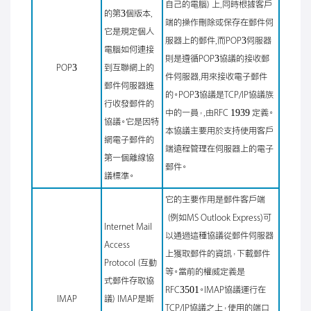
自己的電腦）上,同時根據客戶
的第3個版本,
端的操作刪除或保存在郵件伺
它是規定個人
服器上的郵件,而POP3伺服器
電腦如何連接
則是遵循POP3協議的接收郵
POP3
到互聯網上的
件伺服器,用來接收電子郵件
郵件伺服器進
的。POP3協議是TCP/IP協議族
行收發郵件的
中的一員，,由RFC 1939 定義。
協議。它是因特
本協議主要用於支持使用客戶
網電子郵件的
端遠程管理在伺服器上的電子
第一個離線協
郵件。
議標準。
它的主要作用是郵件客戶端
（例如MS Outlook Express)可
Internet Mail
以通過這種協議從郵件伺服器
Access
上獲取郵件的資訊，下載郵件
Protocol（互動
等。當前的權威定義是
式郵件存取協
RFC3501。IMAP協議運行在
IMAP
議）IMAP是斯
TCP/IP協議之上，使用的端口