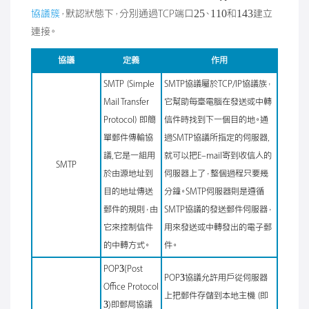
協議簇
，默認狀態下，分別通過TCP端口25、110和143建立
連接。
協議
定義
作用
SMTP（Simple
SMTP協議屬於TCP/IP協議族，
Mail Transfer
它幫助每臺電腦在發送或中轉
Protocol）即簡
信件時找到下一個目的地。通
單郵件傳輸協
過SMTP協議所指定的伺服器,
議,它是一組用
就可以把E-mail寄到收信人的
SMTP
於由源地址到
伺服器上了，整個過程只要幾
目的地址傳送
分鐘。SMTP伺服器則是遵循
郵件的規則，由
SMTP協議的發送郵件伺服器，
它來控制信件
用來發送或中轉發出的電子郵
的中轉方式。
件。
POP3(Post
POP3協議允許用戶從伺服器
Office Protocol
上把郵件存儲到本地主機（即
3)即郵局協議